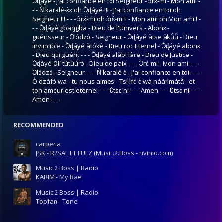
Ɔ̀ɖáyé - J'ai confiance en toi Seigneur - ɔ̀rɛ́-mi - Mon ami -
- - Ǹ karalé-ɛ̀ɛ oh Ɔ̀ɖáyé !!! - J'ai confiance en toi oh
Seigneur !!! - - - ɔ̀rɛ́-mi oh ɔ̀rɛ́-mi ! - Mon ami oh Mon ami ! -
- - Ɔ̀ɖáyé gbaŋgba - Dieu de l'Univers - Abɔnɛ -
guérisseur - Ɔlɔ́dzɔ́ - Seigneur - Ɔ̀ɖáyé àtse àkũ̀ṹ - Dieu
invincible - Ɔ̀ɖáyé àtókè - Dieu roc Eternel - Ɔ̀ɖáyé abɔnɛ
- Dieu qui guérit - - - Ɔ̀ɖáyé alàbi làre - Dieu de Justice -
Ɔ̀ɖáyé Olí tútùúrɔ̀ - Dieu de paix - - - Ɔ̀rɛ́-mi - Mon ami - - -
Ɔlɔ́dzɔ́ - Seigneur - - - Ǹ karalé ɛ̀ - j'ai confiance en toi - - -
Ò dzáfɔ̀-wa - tu nous aimes - Tsí ìfɛ́-ɛ̀ wà náàrìmátã́ - et
ton amour est eternel - - - Ɛ̀tsɛ ni - - - Amen - - - Ɛ̀tsɛ ni - - -
Amen - - -
RECOMMENDED
carpena
JSK - R2SAL FT FULZ (Music.2.Boss - nvinio.com)
Music 2 Boss | Radio
KARIM - My Bae
Music 2 Boss | Radio
Toofan - Tone