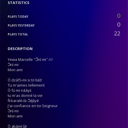
STATISTICS
0
PLAYS TODAY
0
PLAYS YESTERDAY
22
PLAYS TOTAL
DESCRIPTION
Yewa Marcelle ''Ɔ̀̀rɛ́ mi'' ///
Ɔ̀rɛ́-mi
Mon ami
Ò dzáfɔ̀-mi si tó bɛ́ɛ̀!
Tu m'aimes tellement
Ò fú mi náàyɛ̀
tu m'as donné la vie
Ǹ karalé-ɛ̀ɛ Ɔ̀ɖáyé
J'ai confiance en toi Seigneur
Ɔ̀rɛ́-mi
Mon ami
Ò gbàmí là!