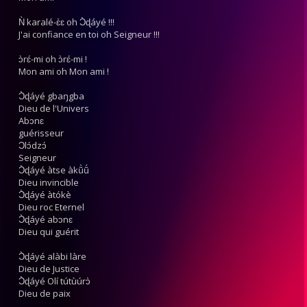
Ǹ karalé-ɛ̀ɛ oh Ɔ̀ɖáyé !!!
J'ai confiance en toi oh Seigneur !!!
ɔ̀rɛ́-mi oh ɔ̀rɛ́-mi !
Mon ami oh Mon ami !
Ɔ̀ɖáyé gbaŋgba
Dieu de l'Univers
Abɔnɛ
guérisseur
Ɔlɔ́dzɔ́
Seigneur
Ɔ̀ɖáyé àtse àkũ̀ṹ
Dieu invincible
Ɔ̀ɖáyé àtókè
Dieu roc Eternel
Ɔ̀ɖáyé abɔnɛ
Dieu qui guérit
Ɔ̀ɖáyé alàbi làre
Dieu de Justice
Ɔ̀ɖáyé Olí tútùúrɔ̀
Dieu de paix