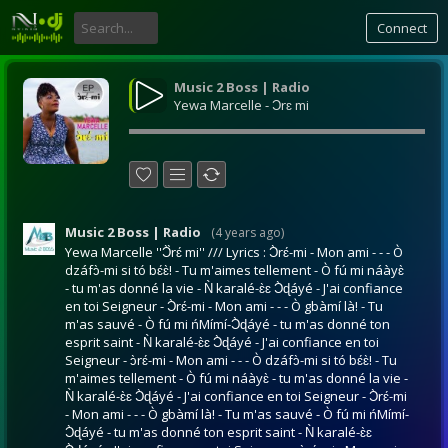
Connect
Music 2 Boss | Radio
Yewa Marcelle - Ɔrɛ mi
Music 2 Boss | Radio
(
4 years ago
)
Yewa Marcelle ''Ɔ̀̀rɛ́ mi'' /// Lyrics : Ɔ̀rɛ́-mi - Mon ami - - - Ò
dzáfɔ̀-mi si tó bɛ́ɛ̀! - Tu m'aimes tellement - Ò fú mi náàyɛ̀
- tu m'as donné la vie - Ǹ karalé-ɛ̀ɛ Ɔ̀ɖáyé - J'ai confiance
en toi Seigneur - Ɔ̀rɛ́-mi - Mon ami - - - Ò gbàmí là! - Tu
m'as sauvé - Ò fú mi ńMímí-Ɔ̀ɖáyé - tu m'as donné ton
esprit saint - Ǹ karalé-ɛ̀ɛ Ɔ̀ɖáyé - J'ai confiance en toi
Seigneur - ɔ̀rɛ́-mi - Mon ami - - - Ò dzáfɔ̀-mi si tó bɛ́ɛ̀! - Tu
m'aimes tellement - Ò fú mi náàyɛ̀ - tu m'as donné la vie -
Ǹ karalé-ɛ̀ɛ Ɔ̀ɖáyé - J'ai confiance en toi Seigneur - Ɔ̀rɛ́-mi
- Mon ami - - - Ò gbàmí là! - Tu m'as sauvé - Ò fú mi ńMímí-
Ɔ̀ɖáyé - tu m'as donné ton esprit saint - Ǹ karalé-ɛ̀ɛ