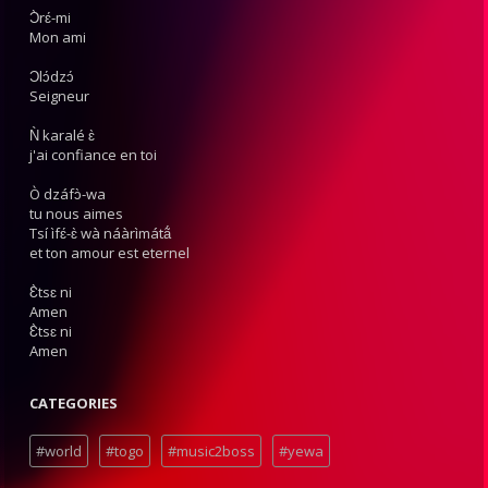
Ɔ̀rɛ́-mi
Mon ami
Ɔlɔ́dzɔ́
Seigneur
Ǹ karalé ɛ̀
j'ai confiance en toi
Ò dzáfɔ̀-wa
tu nous aimes
Tsí ìfɛ́-ɛ̀ wà náàrìmátã́
et ton amour est eternel
Ɛ̀tsɛ ni
Amen
Ɛ̀tsɛ ni
Amen
CATEGORIES
#world
#togo
#music2boss
#yewa