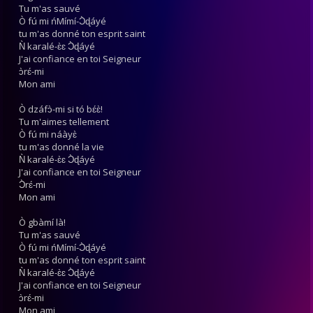
Tu m'as sauvé
Ò fú mi ńMímí-Ɔ̀ɖáyé
tu m'as donné ton esprit saint
Ǹ karalé-ɛ̀ɛ Ɔ̀ɖáyé
J'ai confiance en toi Seigneur
ɔ̀rɛ́-mi
Mon ami
Ò dzáfɔ̀-mi si tó bɛ́ɛ̀!
Tu m'aimes tellement
Ò fú mi náàyɛ̀
tu m'as donné la vie
Ǹ karalé-ɛ̀ɛ Ɔ̀ɖáyé
J'ai confiance en toi Seigneur
Ɔ̀rɛ́-mi
Mon ami
Ò gbàmí là!
Tu m'as sauvé
Ò fú mi ńMímí-Ɔ̀ɖáyé
tu m'as donné ton esprit saint
Ǹ karalé-ɛ̀ɛ Ɔ̀ɖáyé
J'ai confiance en toi Seigneur
ɔ̀rɛ́-mi
Mon ami