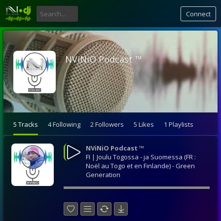
Connect
NViNiO Podcast ™
5 Tracks
4 Following
2 Followers
5 Likes
1 Playlists
NViNiO Podcast ™
FI | Joulu Togossa - ja Suomessa (FR :
Noël au Togo et en Finlande) - Green
Generation