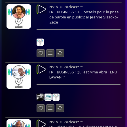
NViNiO Podcast ™
FR | BUSINESS : 03 Conseils pour la prise
de parole en public par Jeanne Sissoko-
Zézé
NViNiO Podcast ™
FR | BUSINESS : Qui est Mme Abra TENU
LAWANI ?
NViNiO Podcast ™