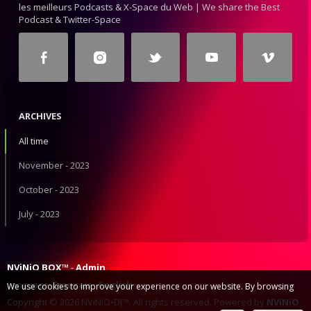
les meilleurs Podcasts & X-Space du Web | We share the Best
Podcast & Twitter-Space
ARCHIVES
All time
November - 2023
October - 2023
July - 2023
NViNiO BOX™
Admin
Language:
Français
English
We use cookies to improve your experience on our website. By browsing
Copyright © 2026 NViNiO•DJ™. All rights reserved. Powered by
NViNiO